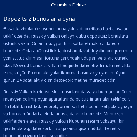
Columbus Deluxe
Depozitsiz bonuslarla oyna
Əksər kazinolar öz oyunçularına yalnız depozitlərə bəzi əlavələr
təklif etsə də, Russkiy Vulkan onlayn klubu depozitsiz bonuslara
üstünlük verir. Onları müəyyən hərəkətlər etməklə əldə edə
bilərsiniz. Onlara xüsusi linkdə dostları dəvət, loyallıq proqramında
yeni status alınması, fortuna çarxındakı uduşları və s. aid etmək
olar. Mövcud bonus təklifləri haqqında daha ətraflı məlumat əldə
etmək üçün Promo aksiyalar ikonuna basın və ya yardım üçün
günün 24 saatı aktiv olan dəstək xidmətinə müraciət edin.
Russkiy Vulkan kazinosu slot maşınlarında və ya bu məqsəd üçün
müəyyən edilmiş oyun aparatlarında pulsuz fırlatmalar təklif edir.
Bu təklifdən istifadə edərək, onları sərf etmədən real pula oynaya
və bonus müddəti ərzində uduş əldə edə bilərsiniz. Müntəzəm
təkliflərdən əlavə, Russkiy Vulkan klubunun rəsmi vebsaytı, bir
qayda olaraq, daha sərfəli və qazanclı qısamüddətli tematik
bonuslarla oyunçularını sevindirir.