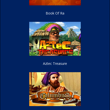
Book Of Ra
Aztec Treasure