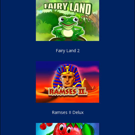
Fairy Land 2
Ramses II Delux